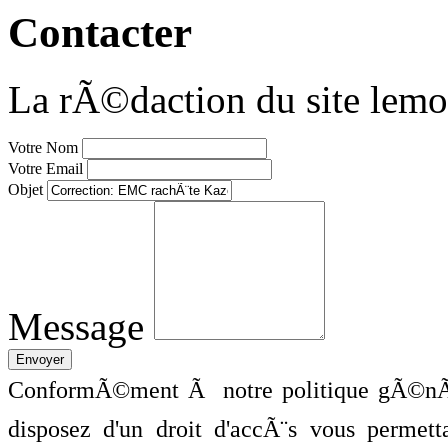
Contacter
La rÃ©daction du site lemo
Votre Nom
Votre Email
Objet
Message
ConformÃ©ment Ã notre politique gÃ©nÃ©
disposez d'un droit d'accÃ¨s vous perme