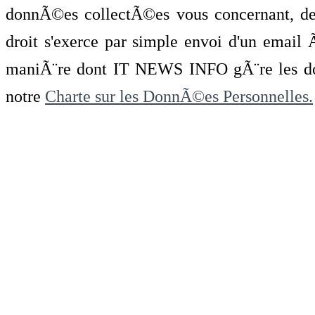
donnÃ©es collectÃ©es vous concernant, de 
droit s'exerce par simple envoi d'un emai
maniÃ¨re dont IT NEWS INFO gÃ¨re les do
notre
Charte sur les DonnÃ©es Personnelles.