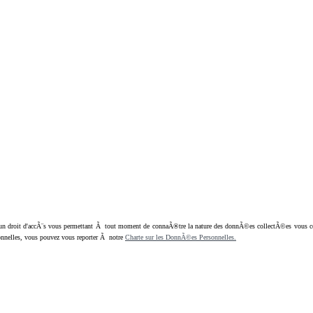
oit d'accÃ¨s vous permettant Ã tout moment de connaÃ®tre la nature des donnÃ©es collectÃ©es vous concern
nnelles, vous pouvez vous reporter Ã notre
Charte sur les DonnÃ©es Personnelles.