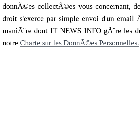
donnÃ©es collectÃ©es vous concernant, de 
droit s'exerce par simple envoi d'un emai
maniÃ¨re dont IT NEWS INFO gÃ¨re les do
notre
Charte sur les DonnÃ©es Personnelles.