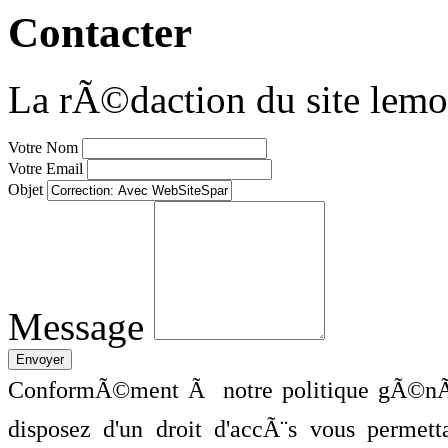
Contacter
La rÃ©daction du site lemo
Votre Nom
Votre Email
Objet
Message
ConformÃ©ment Ã notre politique gÃ©nÃ©
disposez d'un droit d'accÃ¨s vous perme