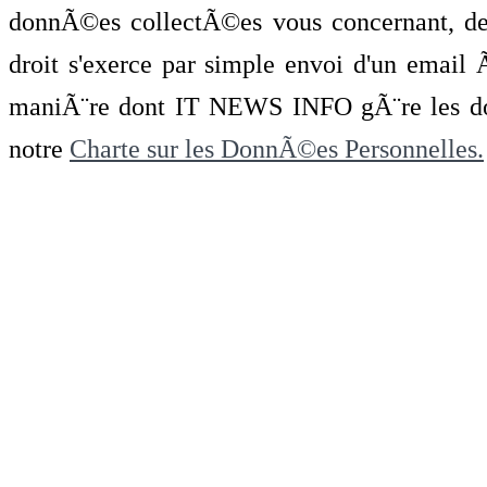
donnÃ©es collectÃ©es vous concernant, de 
droit s'exerce par simple envoi d'un emai
maniÃ¨re dont IT NEWS INFO gÃ¨re les do
notre
Charte sur les DonnÃ©es Personnelles.