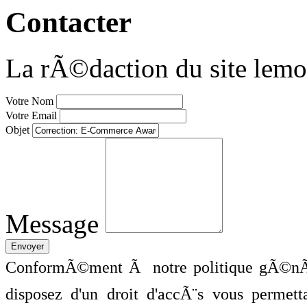
Contacter
La rÃ©daction du site lemo
Votre Nom
Votre Email
Objet
Message
ConformÃ©ment Ã notre politique gÃ©nÃ©
disposez d'un droit d'accÃ¨s vous perme