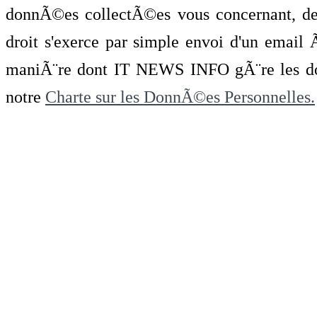
donnÃ©es collectÃ©es vous concernant, de 
droit s'exerce par simple envoi d'un emai
maniÃ¨re dont IT NEWS INFO gÃ¨re les do
notre
Charte sur les DonnÃ©es Personnelles.