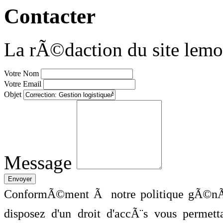
Contacter
La rÃ©daction du site lemo
Votre Nom
Votre Email
Objet
Message
ConformÃ©ment Ã notre politique gÃ©nÃ©
disposez d'un droit d'accÃ¨s vous perme