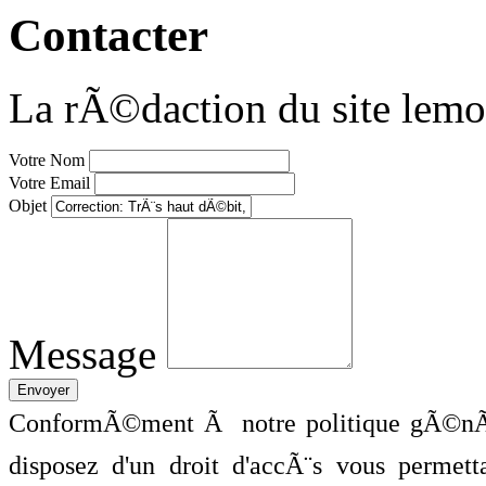
Contacter
La rÃ©daction du site lemo
Votre Nom
Votre Email
Objet
Message
ConformÃ©ment Ã notre politique gÃ©nÃ©
disposez d'un droit d'accÃ¨s vous perme