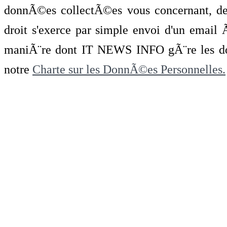
donnÃ©es collectÃ©es vous concernant, de 
droit s'exerce par simple envoi d'un emai
maniÃ¨re dont IT NEWS INFO gÃ¨re les do
notre
Charte sur les DonnÃ©es Personnelles.