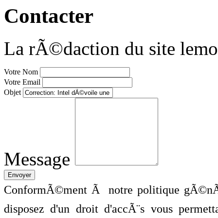
Contacter
La rÃ©daction du site lemo
Votre Nom
Votre Email
Objet
Message
ConformÃ©ment Ã notre politique gÃ©nÃ©
disposez d'un droit d'accÃ¨s vous perme