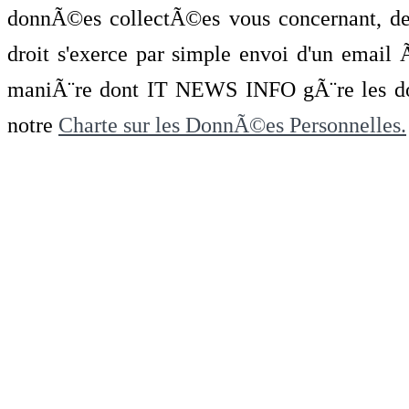
donnÃ©es collectÃ©es vous concernant, de 
droit s'exerce par simple envoi d'un emai
maniÃ¨re dont IT NEWS INFO gÃ¨re les do
notre
Charte sur les DonnÃ©es Personnelles.