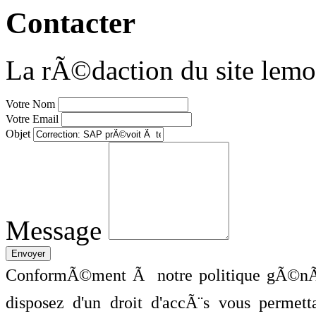
Contacter
La rÃ©daction du site lemo
Votre Nom
Votre Email
Objet
Message
ConformÃ©ment Ã notre politique gÃ©nÃ©
disposez d'un droit d'accÃ¨s vous perme