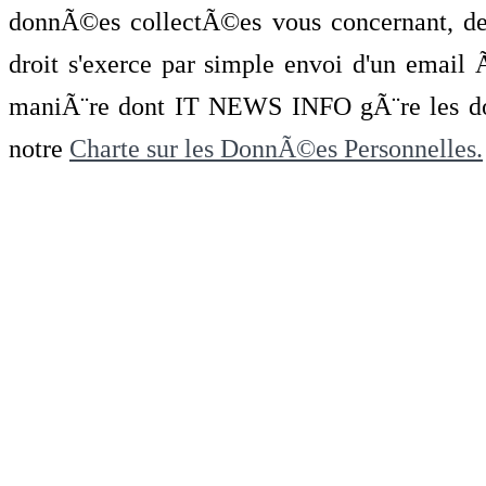
donnÃ©es collectÃ©es vous concernant, de 
droit s'exerce par simple envoi d'un emai
maniÃ¨re dont IT NEWS INFO gÃ¨re les do
notre
Charte sur les DonnÃ©es Personnelles.