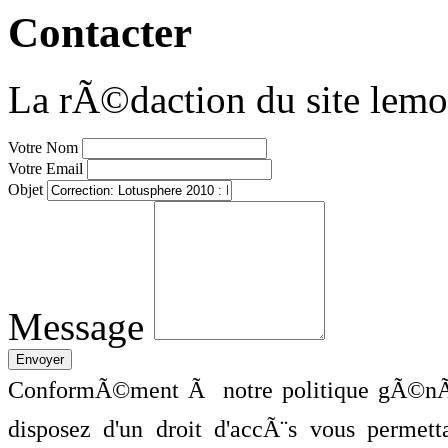
Contacter
La rÃ©daction du site lemo
Votre Nom
Votre Email
Objet
Message
ConformÃ©ment Ã notre politique gÃ©nÃ©
disposez d'un droit d'accÃ¨s vous perme