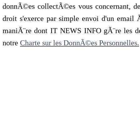
donnÃ©es collectÃ©es vous concernant, de 
droit s'exerce par simple envoi d'un emai
maniÃ¨re dont IT NEWS INFO gÃ¨re les do
notre
Charte sur les DonnÃ©es Personnelles.