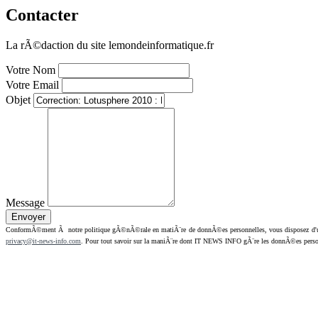
Contacter
La rÃ©daction du site lemondeinformatique.fr
Votre Nom
Votre Email
Objet
Message
ConformÃ©ment Ã notre politique gÃ©nÃ©rale en matiÃ¨re de donnÃ©es personnelles, vous disposez d'un dr
privacy@it-news-info.com
. Pour tout savoir sur la maniÃ¨re dont IT NEWS INFO gÃ¨re les donnÃ©es perso