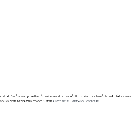
oit d'accÃ¨s vous permettant Ã tout moment de connaÃ®tre la nature des donnÃ©es collectÃ©es vous concern
nnelles, vous pouvez vous reporter Ã notre
Charte sur les DonnÃ©es Personnelles.