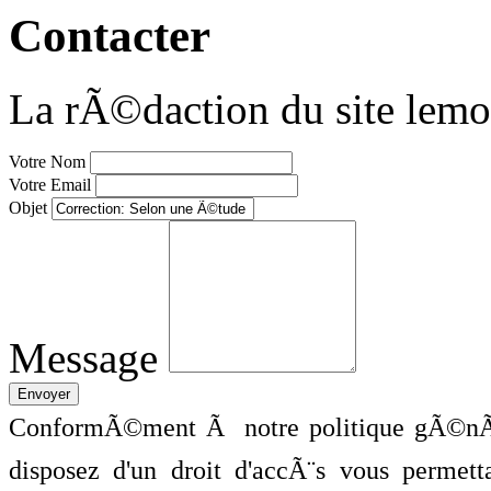
Contacter
La rÃ©daction du site lemo
Votre Nom
Votre Email
Objet
Message
ConformÃ©ment Ã notre politique gÃ©nÃ©
disposez d'un droit d'accÃ¨s vous perme