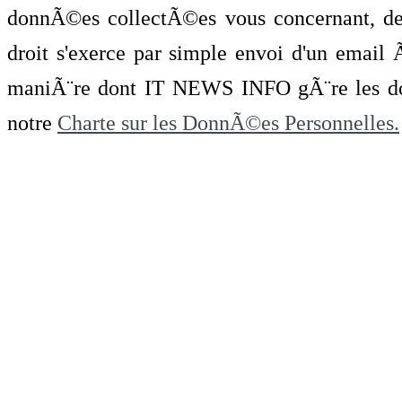
donnÃ©es collectÃ©es vous concernant, de 
droit s'exerce par simple envoi d'un emai
maniÃ¨re dont IT NEWS INFO gÃ¨re les do
notre
Charte sur les DonnÃ©es Personnelles.