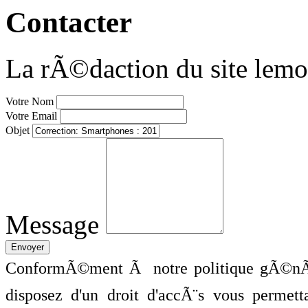
Contacter
La rÃ©daction du site lemo
Votre Nom
Votre Email
Objet
Message
ConformÃ©ment Ã notre politique gÃ©nÃ©
disposez d'un droit d'accÃ¨s vous perme