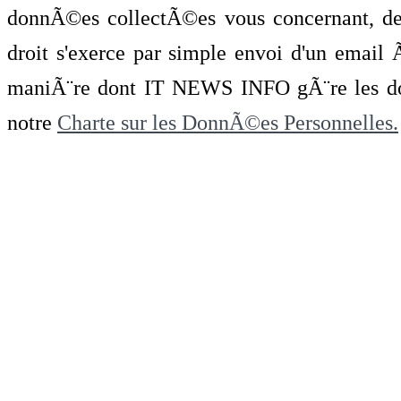
donnÃ©es collectÃ©es vous concernant, de 
droit s'exerce par simple envoi d'un emai
maniÃ¨re dont IT NEWS INFO gÃ¨re les do
notre
Charte sur les DonnÃ©es Personnelles.