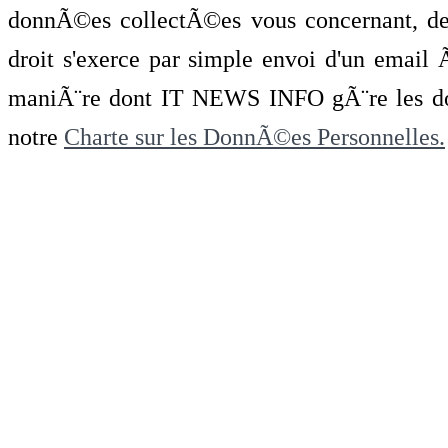
donnÃ©es collectÃ©es vous concernant, de 
droit s'exerce par simple envoi d'un emai
maniÃ¨re dont IT NEWS INFO gÃ¨re les do
notre
Charte sur les DonnÃ©es Personnelles.