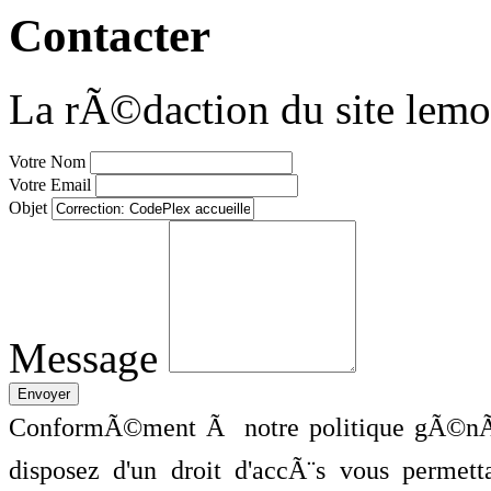
Contacter
La rÃ©daction du site lemo
Votre Nom
Votre Email
Objet
Message
ConformÃ©ment Ã notre politique gÃ©nÃ©
disposez d'un droit d'accÃ¨s vous perme