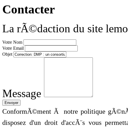
Contacter
La rÃ©daction du site lemo
Votre Nom
Votre Email
Objet
Message
ConformÃ©ment Ã notre politique gÃ©nÃ©
disposez d'un droit d'accÃ¨s vous perme