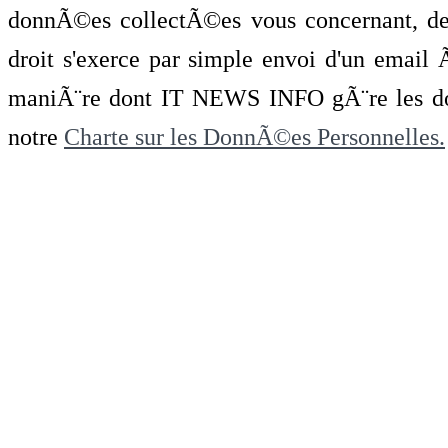
donnÃ©es collectÃ©es vous concernant, de 
droit s'exerce par simple envoi d'un emai
maniÃ¨re dont IT NEWS INFO gÃ¨re les do
notre
Charte sur les DonnÃ©es Personnelles.