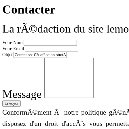
Contacter
La rÃ©daction du site lemo
Votre Nom
Votre Email
Objet
Message
ConformÃ©ment Ã notre politique gÃ©nÃ©
disposez d'un droit d'accÃ¨s vous perme