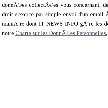
donnÃ©es collectÃ©es vous concernant, de 
droit s'exerce par simple envoi d'un emai
maniÃ¨re dont IT NEWS INFO gÃ¨re les do
notre
Charte sur les DonnÃ©es Personnelles.