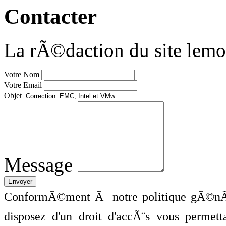
Contacter
La rÃ©daction du site lemo
Votre Nom
Votre Email
Objet
Message
ConformÃ©ment Ã notre politique gÃ©nÃ©
disposez d'un droit d'accÃ¨s vous perme