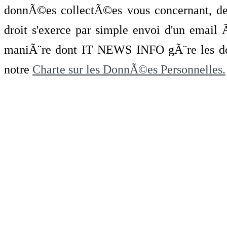
donnÃ©es collectÃ©es vous concernant, de 
droit s'exerce par simple envoi d'un emai
maniÃ¨re dont IT NEWS INFO gÃ¨re les do
notre
Charte sur les DonnÃ©es Personnelles.