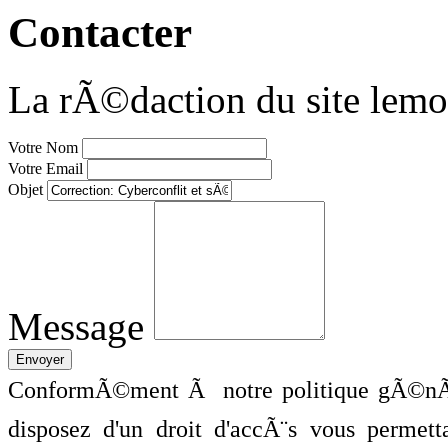
Contacter
La rÃ©daction du site lemo
Votre Nom
Votre Email
Objet
Message
ConformÃ©ment Ã notre politique gÃ©nÃ©
disposez d'un droit d'accÃ¨s vous perme