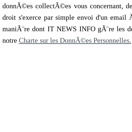
donnÃ©es collectÃ©es vous concernant, de 
droit s'exerce par simple envoi d'un emai
maniÃ¨re dont IT NEWS INFO gÃ¨re les do
notre
Charte sur les DonnÃ©es Personnelles.