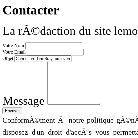
Contacter
La rÃ©daction du site lemo
Votre Nom
Votre Email
Objet
Message
ConformÃ©ment Ã notre politique gÃ©nÃ©
disposez d'un droit d'accÃ¨s vous perme