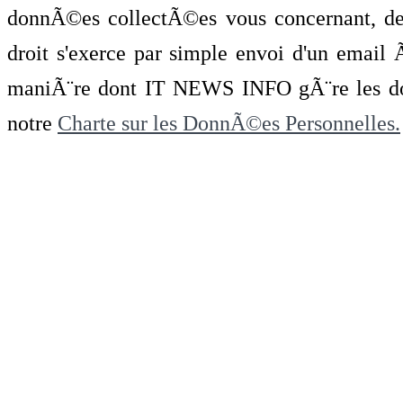
donnÃ©es collectÃ©es vous concernant, de 
droit s'exerce par simple envoi d'un emai
maniÃ¨re dont IT NEWS INFO gÃ¨re les do
notre
Charte sur les DonnÃ©es Personnelles.