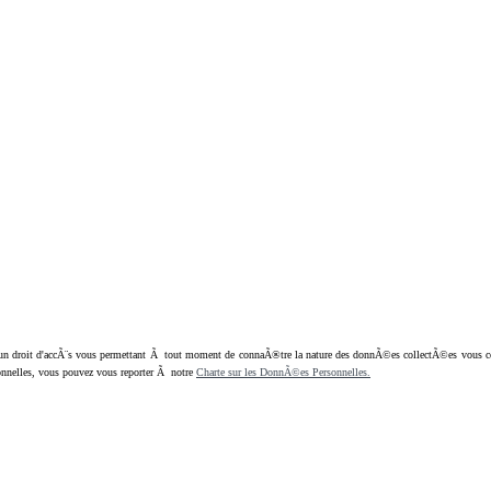
oit d'accÃ¨s vous permettant Ã tout moment de connaÃ®tre la nature des donnÃ©es collectÃ©es vous concern
nnelles, vous pouvez vous reporter Ã notre
Charte sur les DonnÃ©es Personnelles.