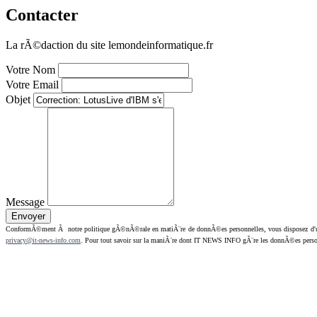
Contacter
La rÃ©daction du site lemondeinformatique.fr
Votre Nom
Votre Email
Objet
Message
ConformÃ©ment Ã notre politique gÃ©nÃ©rale en matiÃ¨re de donnÃ©es personnelles, vous disposez d'un dr
privacy@it-news-info.com
. Pour tout savoir sur la maniÃ¨re dont IT NEWS INFO gÃ¨re les donnÃ©es perso