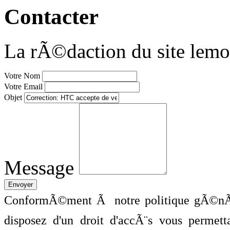
Contacter
La rÃ©daction du site lemo
Votre Nom
Votre Email
Objet
Message
ConformÃ©ment Ã notre politique gÃ©nÃ©
disposez d'un droit d'accÃ¨s vous perme