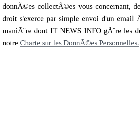
donnÃ©es collectÃ©es vous concernant, de 
droit s'exerce par simple envoi d'un emai
maniÃ¨re dont IT NEWS INFO gÃ¨re les do
notre
Charte sur les DonnÃ©es Personnelles.