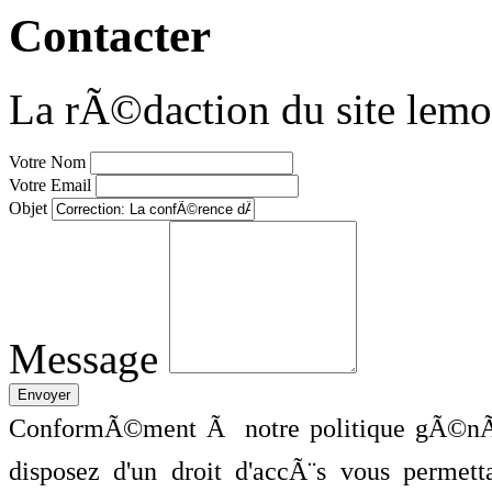
Contacter
La rÃ©daction du site lemo
Votre Nom
Votre Email
Objet
Message
ConformÃ©ment Ã notre politique gÃ©nÃ©
disposez d'un droit d'accÃ¨s vous perme