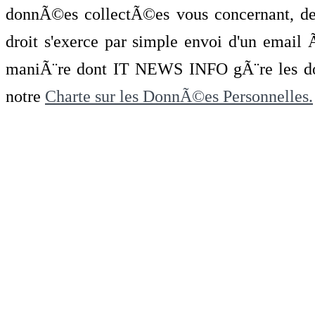
donnÃ©es collectÃ©es vous concernant, de 
droit s'exerce par simple envoi d'un emai
maniÃ¨re dont IT NEWS INFO gÃ¨re les do
notre
Charte sur les DonnÃ©es Personnelles.