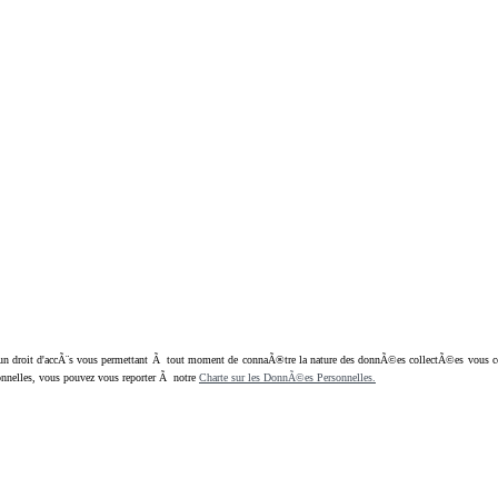
oit d'accÃ¨s vous permettant Ã tout moment de connaÃ®tre la nature des donnÃ©es collectÃ©es vous concern
nnelles, vous pouvez vous reporter Ã notre
Charte sur les DonnÃ©es Personnelles.