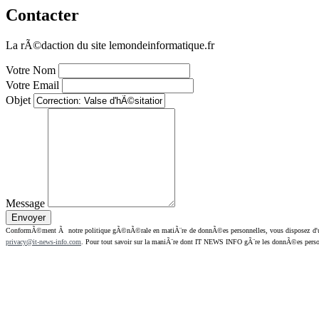
Contacter
La rÃ©daction du site lemondeinformatique.fr
Votre Nom
Votre Email
Objet
Message
ConformÃ©ment Ã notre politique gÃ©nÃ©rale en matiÃ¨re de donnÃ©es personnelles, vous disposez d'un dr
privacy@it-news-info.com
. Pour tout savoir sur la maniÃ¨re dont IT NEWS INFO gÃ¨re les donnÃ©es perso