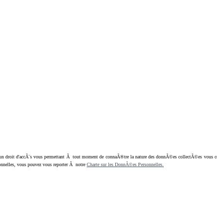
oit d'accÃ¨s vous permettant Ã tout moment de connaÃ®tre la nature des donnÃ©es collectÃ©es vous concern
nnelles, vous pouvez vous reporter Ã notre
Charte sur les DonnÃ©es Personnelles.