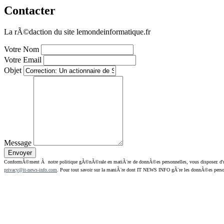
Contacter
La rÃ©daction du site lemondeinformatique.fr
Votre Nom
Votre Email
Objet
Message
ConformÃ©ment Ã notre politique gÃ©nÃ©rale en matiÃ¨re de donnÃ©es personnelles, vous disposez d'un dr
privacy@it-news-info.com
. Pour tout savoir sur la maniÃ¨re dont IT NEWS INFO gÃ¨re les donnÃ©es perso