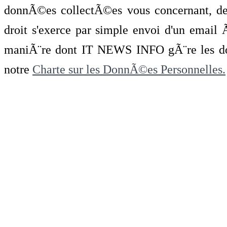
donnÃ©es collectÃ©es vous concernant, de 
droit s'exerce par simple envoi d'un emai
maniÃ¨re dont IT NEWS INFO gÃ¨re les do
notre
Charte sur les DonnÃ©es Personnelles.