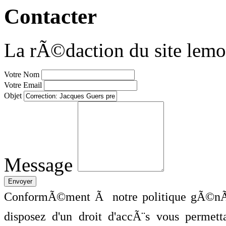
Contacter
La rÃ©daction du site lemo
Votre Nom
Votre Email
Objet
Message
ConformÃ©ment Ã notre politique gÃ©nÃ©
disposez d'un droit d'accÃ¨s vous perme