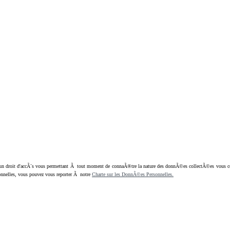
oit d'accÃ¨s vous permettant Ã tout moment de connaÃ®tre la nature des donnÃ©es collectÃ©es vous concern
nnelles, vous pouvez vous reporter Ã notre
Charte sur les DonnÃ©es Personnelles.