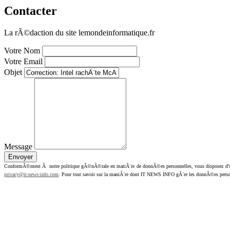
Contacter
La rÃ©daction du site lemondeinformatique.fr
Votre Nom
Votre Email
Objet
Message
ConformÃ©ment Ã notre politique gÃ©nÃ©rale en matiÃ¨re de donnÃ©es personnelles, vous disposez d'un dr
privacy@it-news-info.com
. Pour tout savoir sur la maniÃ¨re dont IT NEWS INFO gÃ¨re les donnÃ©es perso