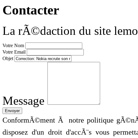
Contacter
La rÃ©daction du site lemo
Votre Nom
Votre Email
Objet
Message
ConformÃ©ment Ã notre politique gÃ©nÃ©
disposez d'un droit d'accÃ¨s vous perme