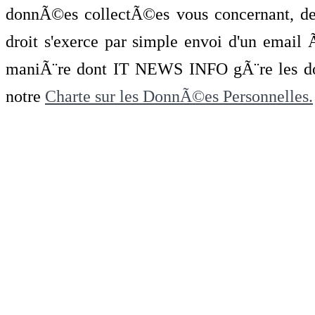
donnÃ©es collectÃ©es vous concernant, de 
droit s'exerce par simple envoi d'un emai
maniÃ¨re dont IT NEWS INFO gÃ¨re les do
notre
Charte sur les DonnÃ©es Personnelles.