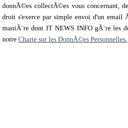
donnÃ©es collectÃ©es vous concernant, de 
droit s'exerce par simple envoi d'un emai
maniÃ¨re dont IT NEWS INFO gÃ¨re les do
notre
Charte sur les DonnÃ©es Personnelles.