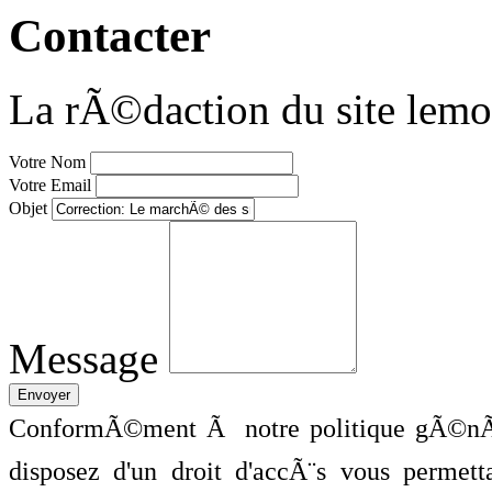
Contacter
La rÃ©daction du site lemo
Votre Nom
Votre Email
Objet
Message
ConformÃ©ment Ã notre politique gÃ©nÃ©
disposez d'un droit d'accÃ¨s vous perme