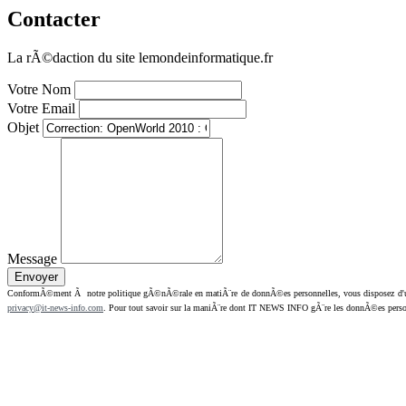
Contacter
La rÃ©daction du site lemondeinformatique.fr
Votre Nom
Votre Email
Objet
Message
ConformÃ©ment Ã notre politique gÃ©nÃ©rale en matiÃ¨re de donnÃ©es personnelles, vous disposez d'un dr
privacy@it-news-info.com
. Pour tout savoir sur la maniÃ¨re dont IT NEWS INFO gÃ¨re les donnÃ©es perso