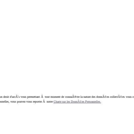
oit d'accÃ¨s vous permettant Ã tout moment de connaÃ®tre la nature des donnÃ©es collectÃ©es vous concern
nnelles, vous pouvez vous reporter Ã notre
Charte sur les DonnÃ©es Personnelles.