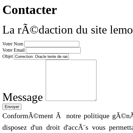
Contacter
La rÃ©daction du site lemo
Votre Nom
Votre Email
Objet
Message
ConformÃ©ment Ã notre politique gÃ©nÃ©
disposez d'un droit d'accÃ¨s vous perme