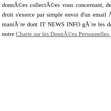
donnÃ©es collectÃ©es vous concernant, de 
droit s'exerce par simple envoi d'un emai
maniÃ¨re dont IT NEWS INFO gÃ¨re les do
notre
Charte sur les DonnÃ©es Personnelles.