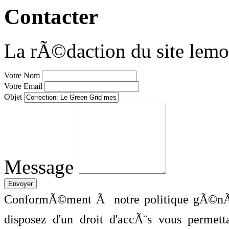
Contacter
La rÃ©daction du site lemo
Votre Nom
Votre Email
Objet
Message
ConformÃ©ment Ã notre politique gÃ©nÃ©
disposez d'un droit d'accÃ¨s vous perme