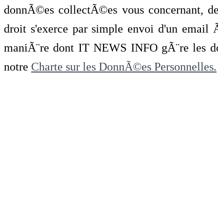
donnÃ©es collectÃ©es vous concernant, de 
droit s'exerce par simple envoi d'un emai
maniÃ¨re dont IT NEWS INFO gÃ¨re les do
notre
Charte sur les DonnÃ©es Personnelles.