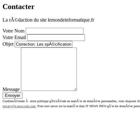
Contacter
La rÃ©daction du site lemondeinformatique.fr
Votre Nom
Votre Email
Objet
Message
ConformÃ©ment Ã notre politique gÃ©nÃ©rale en matiÃ¨re de donnÃ©es personnelles, vous disposez d'un dr
privacy@it-news-info.com
. Pour tout savoir sur la maniÃ¨re dont IT NEWS INFO gÃ¨re les donnÃ©es perso