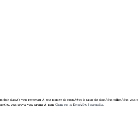
oit d'accÃ¨s vous permettant Ã tout moment de connaÃ®tre la nature des donnÃ©es collectÃ©es vous concern
nnelles, vous pouvez vous reporter Ã notre
Charte sur les DonnÃ©es Personnelles.