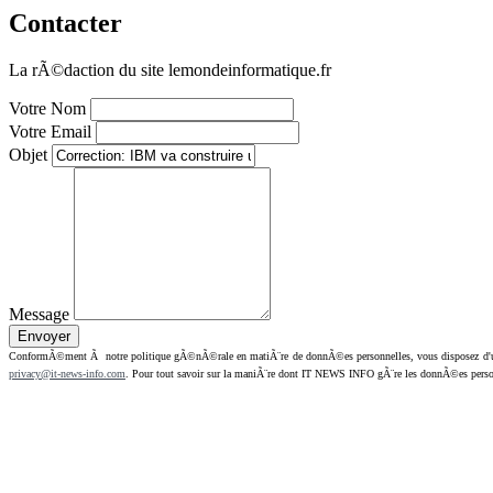
Contacter
La rÃ©daction du site lemondeinformatique.fr
Votre Nom
Votre Email
Objet
Message
ConformÃ©ment Ã notre politique gÃ©nÃ©rale en matiÃ¨re de donnÃ©es personnelles, vous disposez d'un dr
privacy@it-news-info.com
. Pour tout savoir sur la maniÃ¨re dont IT NEWS INFO gÃ¨re les donnÃ©es perso