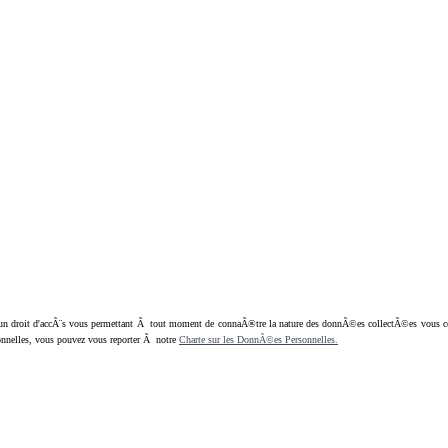
oit d'accÃ¨s vous permettant Ã tout moment de connaÃ®tre la nature des donnÃ©es collectÃ©es vous concern
nnelles, vous pouvez vous reporter Ã notre
Charte sur les DonnÃ©es Personnelles.