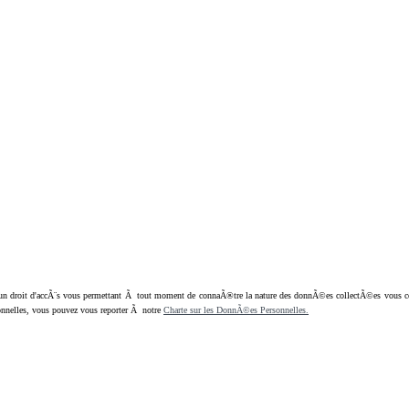
oit d'accÃ¨s vous permettant Ã tout moment de connaÃ®tre la nature des donnÃ©es collectÃ©es vous concern
nnelles, vous pouvez vous reporter Ã notre
Charte sur les DonnÃ©es Personnelles.