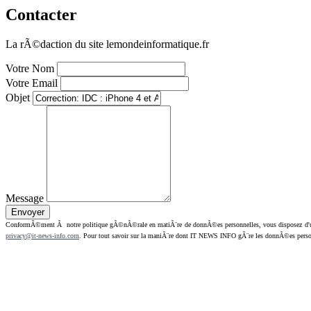
Contacter
La rÃ©daction du site lemondeinformatique.fr
Votre Nom
Votre Email
Objet
Message
ConformÃ©ment Ã notre politique gÃ©nÃ©rale en matiÃ¨re de donnÃ©es personnelles, vous disposez d'un dr
privacy@it-news-info.com
. Pour tout savoir sur la maniÃ¨re dont IT NEWS INFO gÃ¨re les donnÃ©es perso