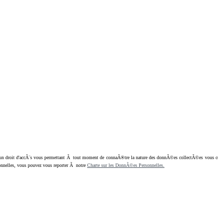
oit d'accÃ¨s vous permettant Ã tout moment de connaÃ®tre la nature des donnÃ©es collectÃ©es vous concern
nnelles, vous pouvez vous reporter Ã notre
Charte sur les DonnÃ©es Personnelles.