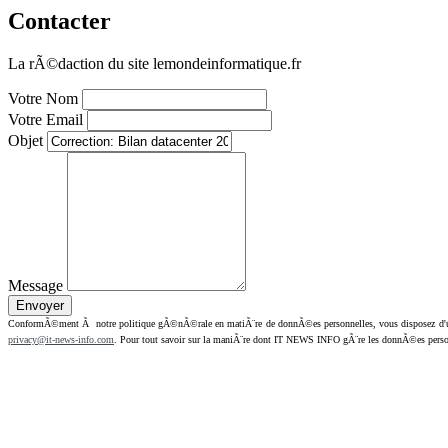
Contacter
La rÃ©daction du site lemondeinformatique.fr
Votre Nom
Votre Email
Objet
Message
ConformÃ©ment Ã notre politique gÃ©nÃ©rale en matiÃ¨re de donnÃ©es personnelles, vous disposez d'un dr
privacy@it-news-info.com
. Pour tout savoir sur la maniÃ¨re dont IT NEWS INFO gÃ¨re les donnÃ©es perso