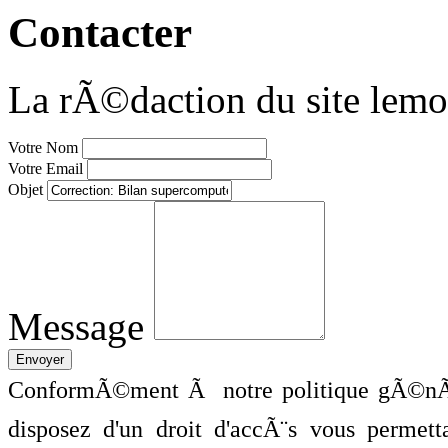
Contacter
La rÃ©daction du site lemo
Votre Nom
Votre Email
Objet
Message
ConformÃ©ment Ã notre politique gÃ©nÃ©
disposez d'un droit d'accÃ¨s vous perme