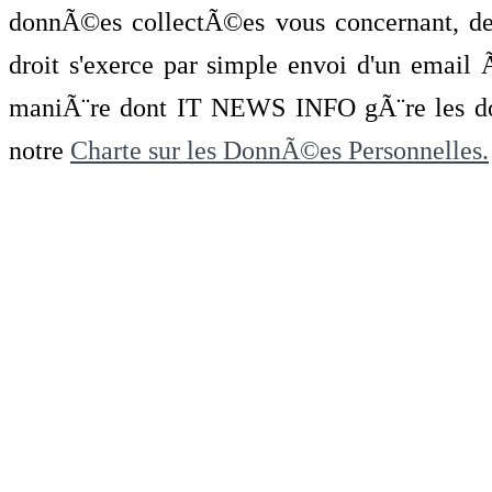
donnÃ©es collectÃ©es vous concernant, de 
droit s'exerce par simple envoi d'un emai
maniÃ¨re dont IT NEWS INFO gÃ¨re les do
notre
Charte sur les DonnÃ©es Personnelles.