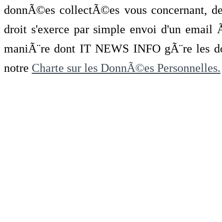
donnÃ©es collectÃ©es vous concernant, de 
droit s'exerce par simple envoi d'un emai
maniÃ¨re dont IT NEWS INFO gÃ¨re les do
notre
Charte sur les DonnÃ©es Personnelles.