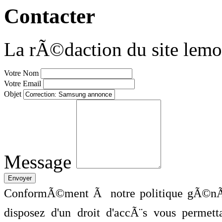
Contacter
La rÃ©daction du site lemo
Votre Nom
Votre Email
Objet
Message
ConformÃ©ment Ã notre politique gÃ©nÃ©
disposez d'un droit d'accÃ¨s vous perme