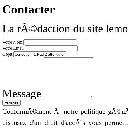
Contacter
La rÃ©daction du site lemo
Votre Nom
Votre Email
Objet
Message
ConformÃ©ment Ã notre politique gÃ©nÃ©
disposez d'un droit d'accÃ¨s vous perme