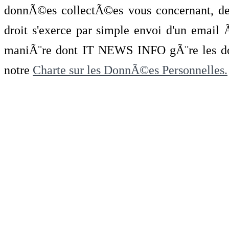
donnÃ©es collectÃ©es vous concernant, de 
droit s'exerce par simple envoi d'un emai
maniÃ¨re dont IT NEWS INFO gÃ¨re les do
notre
Charte sur les DonnÃ©es Personnelles.