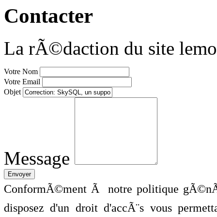
Contacter
La rÃ©daction du site lemo
Votre Nom
Votre Email
Objet
Message
ConformÃ©ment Ã notre politique gÃ©nÃ©
disposez d'un droit d'accÃ¨s vous perme