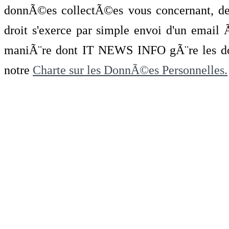
donnÃ©es collectÃ©es vous concernant, de 
droit s'exerce par simple envoi d'un emai
maniÃ¨re dont IT NEWS INFO gÃ¨re les do
notre
Charte sur les DonnÃ©es Personnelles.