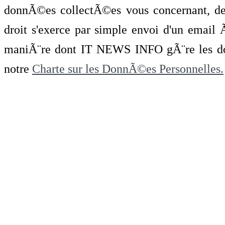
donnÃ©es collectÃ©es vous concernant, de 
droit s'exerce par simple envoi d'un emai
maniÃ¨re dont IT NEWS INFO gÃ¨re les do
notre
Charte sur les DonnÃ©es Personnelles.