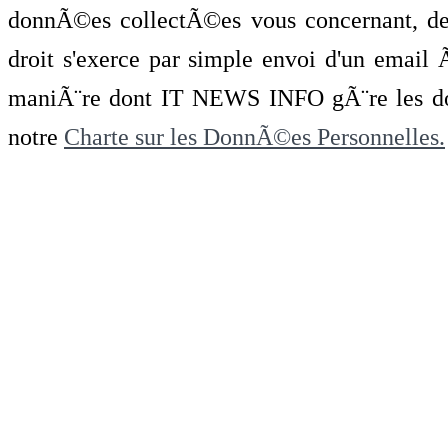
donnÃ©es collectÃ©es vous concernant, de 
droit s'exerce par simple envoi d'un emai
maniÃ¨re dont IT NEWS INFO gÃ¨re les do
notre
Charte sur les DonnÃ©es Personnelles.