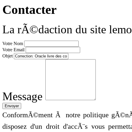
Contacter
La rÃ©daction du site lemo
Votre Nom
Votre Email
Objet
Message
ConformÃ©ment Ã notre politique gÃ©nÃ©
disposez d'un droit d'accÃ¨s vous perme