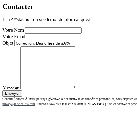
Contacter
La rÃ©daction du site lemondeinformatique.fr
Votre Nom
Votre Email
Objet
Message
ConformÃ©ment Ã notre politique gÃ©nÃ©rale en matiÃ¨re de donnÃ©es personnelles, vous disposez d'un dr
privacy@it-news-info.com
. Pour tout savoir sur la maniÃ¨re dont IT NEWS INFO gÃ¨re les donnÃ©es perso