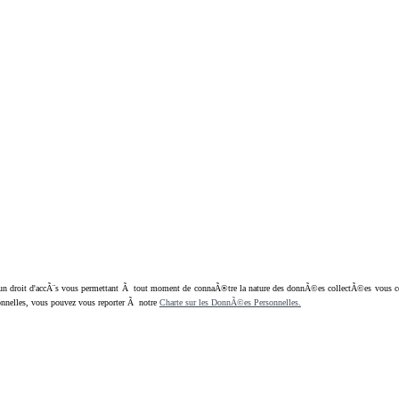
oit d'accÃ¨s vous permettant Ã tout moment de connaÃ®tre la nature des donnÃ©es collectÃ©es vous concern
nnelles, vous pouvez vous reporter Ã notre
Charte sur les DonnÃ©es Personnelles.