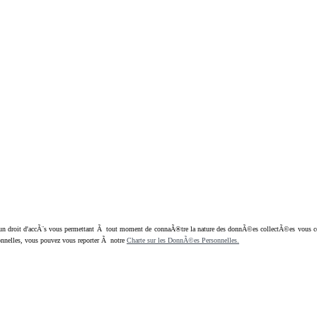
oit d'accÃ¨s vous permettant Ã tout moment de connaÃ®tre la nature des donnÃ©es collectÃ©es vous concern
nnelles, vous pouvez vous reporter Ã notre
Charte sur les DonnÃ©es Personnelles.