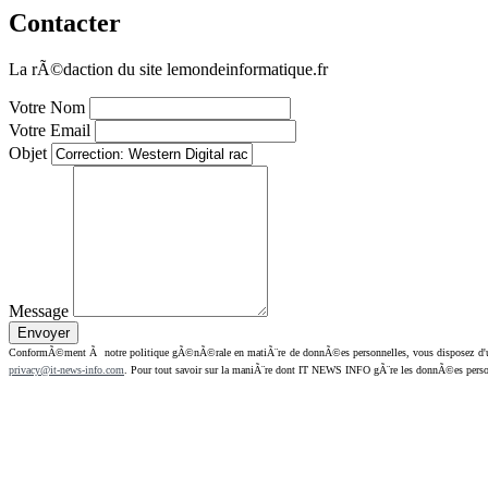
Contacter
La rÃ©daction du site lemondeinformatique.fr
Votre Nom
Votre Email
Objet
Message
ConformÃ©ment Ã notre politique gÃ©nÃ©rale en matiÃ¨re de donnÃ©es personnelles, vous disposez d'un dr
privacy@it-news-info.com
. Pour tout savoir sur la maniÃ¨re dont IT NEWS INFO gÃ¨re les donnÃ©es perso