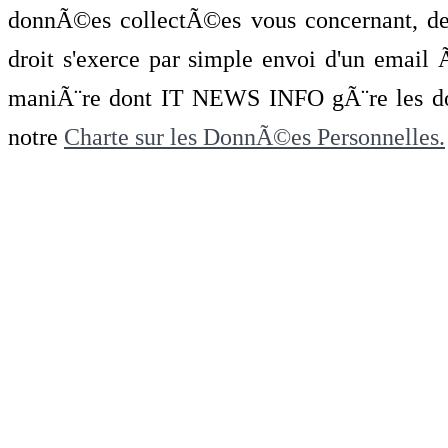
donnÃ©es collectÃ©es vous concernant, de 
droit s'exerce par simple envoi d'un emai
maniÃ¨re dont IT NEWS INFO gÃ¨re les do
notre
Charte sur les DonnÃ©es Personnelles.