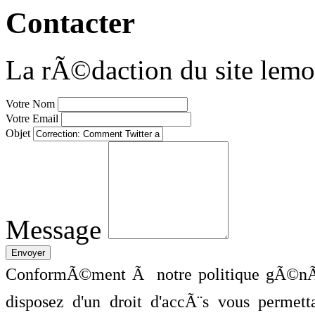
Contacter
La rÃ©daction du site lemo
Votre Nom
Votre Email
Objet
Message
ConformÃ©ment Ã notre politique gÃ©nÃ©
disposez d'un droit d'accÃ¨s vous perme