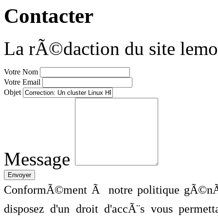
Contacter
La rÃ©daction du site lemo
Votre Nom
Votre Email
Objet
Message
ConformÃ©ment Ã notre politique gÃ©nÃ©
disposez d'un droit d'accÃ¨s vous perme