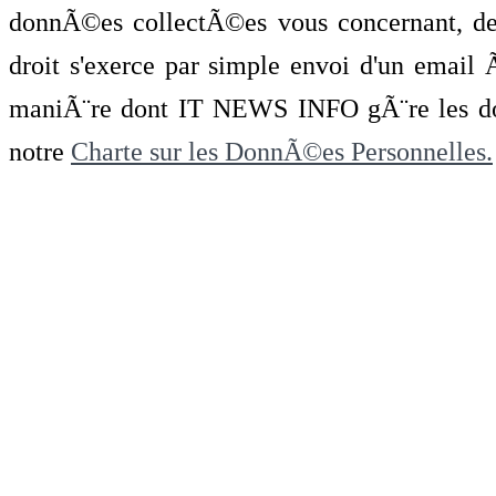
donnÃ©es collectÃ©es vous concernant, de 
droit s'exerce par simple envoi d'un emai
maniÃ¨re dont IT NEWS INFO gÃ¨re les do
notre
Charte sur les DonnÃ©es Personnelles.