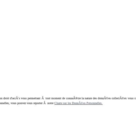
oit d'accÃ¨s vous permettant Ã tout moment de connaÃ®tre la nature des donnÃ©es collectÃ©es vous concern
nnelles, vous pouvez vous reporter Ã notre
Charte sur les DonnÃ©es Personnelles.