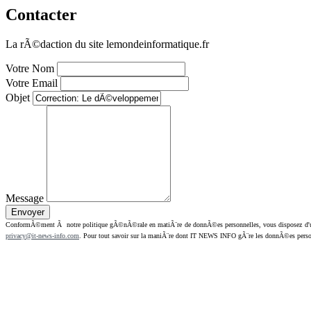
Contacter
La rÃ©daction du site lemondeinformatique.fr
Votre Nom
Votre Email
Objet
Message
ConformÃ©ment Ã notre politique gÃ©nÃ©rale en matiÃ¨re de donnÃ©es personnelles, vous disposez d'un dr
privacy@it-news-info.com
. Pour tout savoir sur la maniÃ¨re dont IT NEWS INFO gÃ¨re les donnÃ©es perso