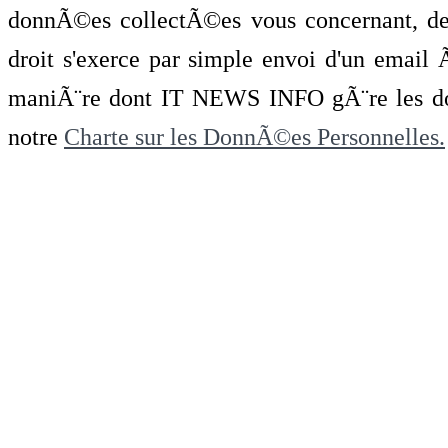
donnÃ©es collectÃ©es vous concernant, de 
droit s'exerce par simple envoi d'un emai
maniÃ¨re dont IT NEWS INFO gÃ¨re les do
notre
Charte sur les DonnÃ©es Personnelles.