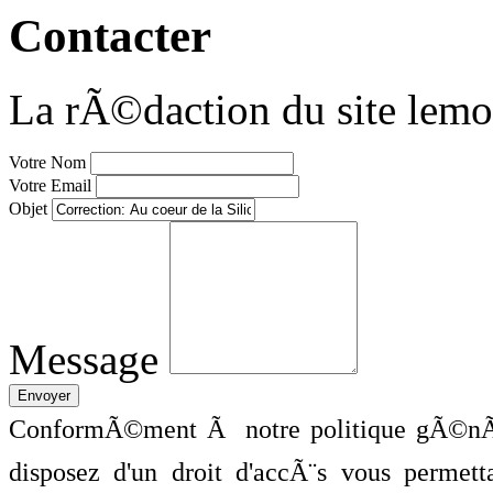
Contacter
La rÃ©daction du site lemo
Votre Nom
Votre Email
Objet
Message
ConformÃ©ment Ã notre politique gÃ©nÃ©
disposez d'un droit d'accÃ¨s vous perme