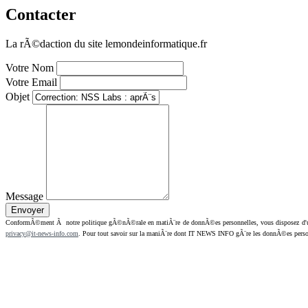
Contacter
La rÃ©daction du site lemondeinformatique.fr
Votre Nom
Votre Email
Objet
Message
ConformÃ©ment Ã notre politique gÃ©nÃ©rale en matiÃ¨re de donnÃ©es personnelles, vous disposez d'un dr
privacy@it-news-info.com
. Pour tout savoir sur la maniÃ¨re dont IT NEWS INFO gÃ¨re les donnÃ©es perso