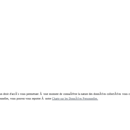
oit d'accÃ¨s vous permettant Ã tout moment de connaÃ®tre la nature des donnÃ©es collectÃ©es vous concern
nnelles, vous pouvez vous reporter Ã notre
Charte sur les DonnÃ©es Personnelles.