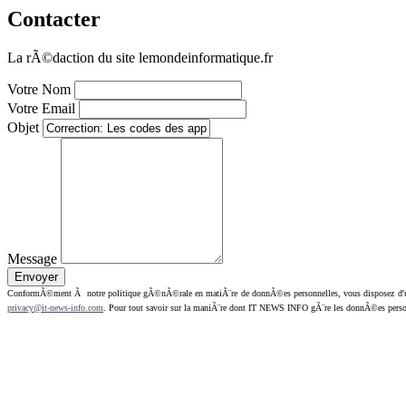
Contacter
La rÃ©daction du site lemondeinformatique.fr
Votre Nom
Votre Email
Objet
Message
ConformÃ©ment Ã notre politique gÃ©nÃ©rale en matiÃ¨re de donnÃ©es personnelles, vous disposez d'un dr
privacy@it-news-info.com
. Pour tout savoir sur la maniÃ¨re dont IT NEWS INFO gÃ¨re les donnÃ©es perso