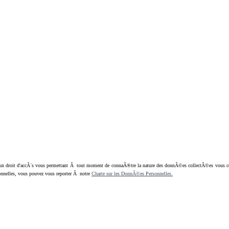
oit d'accÃ¨s vous permettant Ã tout moment de connaÃ®tre la nature des donnÃ©es collectÃ©es vous concern
nnelles, vous pouvez vous reporter Ã notre
Charte sur les DonnÃ©es Personnelles.