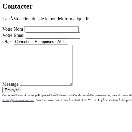
Contacter
La rÃ©daction du site lemondeinformatique.fr
Votre Nom
Votre Email
Objet
Message
ConformÃ©ment Ã notre politique gÃ©nÃ©rale en matiÃ¨re de donnÃ©es personnelles, vous disposez d'un dr
privacy@it-news-info.com
. Pour tout savoir sur la maniÃ¨re dont IT NEWS INFO gÃ¨re les donnÃ©es perso