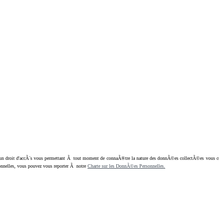
oit d'accÃ¨s vous permettant Ã tout moment de connaÃ®tre la nature des donnÃ©es collectÃ©es vous concern
nnelles, vous pouvez vous reporter Ã notre
Charte sur les DonnÃ©es Personnelles.