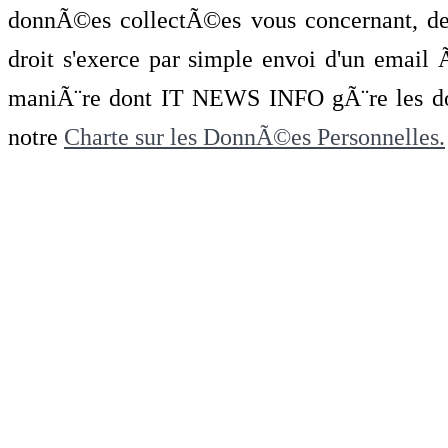
donnÃ©es collectÃ©es vous concernant, de 
droit s'exerce par simple envoi d'un emai
maniÃ¨re dont IT NEWS INFO gÃ¨re les do
notre
Charte sur les DonnÃ©es Personnelles.