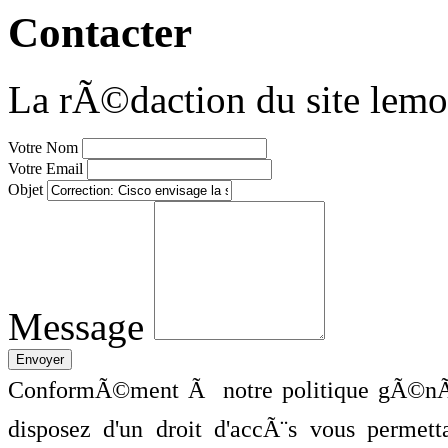
Contacter
La rÃ©daction du site lemo
Votre Nom
Votre Email
Objet
Message
ConformÃ©ment Ã notre politique gÃ©nÃ©
disposez d'un droit d'accÃ¨s vous perme